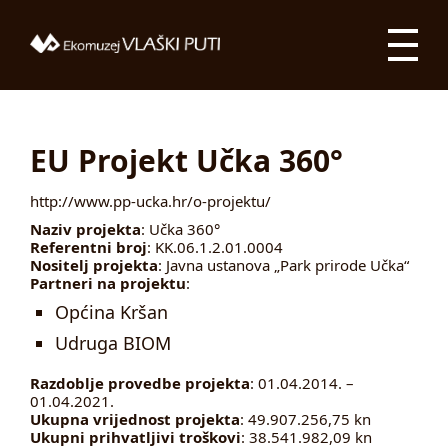
EU Projekt Učka 360°
http://www.pp-ucka.hr/o-projektu/
Naziv projekta
: Učka 360°
Referentni broj
: KK.06.1.2.01.0004
Nositelj projekta
: Javna ustanova „Park prirode Učka“
Partneri na projektu
:
Općina Kršan
Udruga BIOM
Razdoblje provedbe projekta
: 01.04.2014. –
01.04.2021.
Ukupna vrijednost projekta
: 49.907.256,75 kn
Ukupni prihvatljivi troškovi
: 38.541.982,09 kn