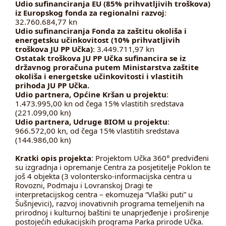
Udio sufinanciranja EU (85% prihvatljivih troškova)
iz Europskog fonda za regionalni razvoj
:
32.760.684,77 kn
Udio sufinanciranja Fonda za zaštitu okoliša i
energetsku učinkovitost (10% prihvatljivih
troškova JU PP Učka)
: 3.449.711,97 kn
Ostatak troškova JU PP Učka sufinancira se iz
državnog proračuna putem Ministarstva zaštite
okoliša i energetske učinkovitosti i vlastitih
prihoda JU PP Učka.
Udio partnera, Općine Kršan u projektu
:
1.473.995,00 kn od čega 15% vlastitih sredstava
(221.099,00 kn)
Udio partnera, Udruge BIOM u projektu
:
966.572,00 kn, od čega 15% vlastitih sredstava
(144.986,00 kn)
Kratki opis projekta
: Projektom Učka 360° predviđeni
su izgradnja i opremanje Centra za posjetitelje Poklon te
još 4 objekta (3 volontersko-informacijska centra u
Rovozni, Podmaju i Lovranskoj Dragi te
interpretacijskog centra – ekomuzeja “Vlaški puti” u
Šušnjevici), razvoj inovativnih programa temeljenih na
prirodnoj i kulturnoj baštini te unaprjeđenje i proširenje
postojećih edukacijskih programa Parka prirode Učka.