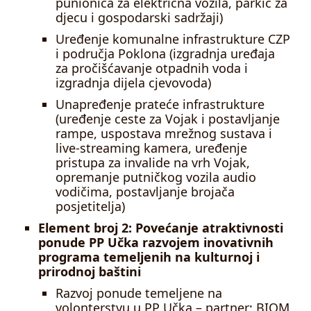
punionica za električna vozila, parkić za
djecu i gospodarski sadržaji)
Uređenje komunalne infrastrukture CZP
i područja Poklona (izgradnja uređaja
za pročišćavanje otpadnih voda i
izgradnja dijela cjevovoda)
Unapređenje prateće infrastrukture
(uređenje ceste za Vojak i postavljanje
rampe, uspostava mrežnog sustava i
live-streaming kamera, uređenje
pristupa za invalide na vrh Vojak,
opremanje putničkog vozila audio
vodičima, postavljanje brojača
posjetitelja)
Element broj 2: Povećanje atraktivnosti
ponude PP Učka razvojem inovativnih
programa temeljenih na kulturnoj i
prirodnoj baštini
Razvoj ponude temeljene na
volonterstvu u PP Učka – partner: BIOM