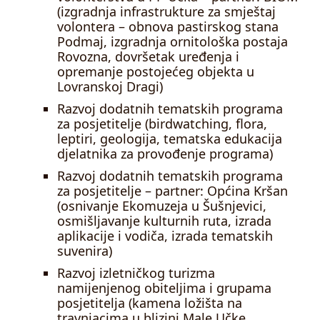
(izgradnja infrastrukture za smještaj
volontera – obnova pastirskog stana
Podmaj, izgradnja ornitološka postaja
Rovozna, dovršetak uređenja i
opremanje postojećeg objekta u
Lovranskoj Dragi)
Razvoj dodatnih tematskih programa
za posjetitelje (birdwatching, flora,
leptiri, geologija, tematska edukacija
djelatnika za provođenje programa)
Razvoj dodatnih tematskih programa
za posjetitelje – partner: Općina Kršan
(osnivanje Ekomuzeja u Šušnjevici,
osmišljavanje kulturnih ruta, izrada
aplikacije i vodiča, izrada tematskih
suvenira)
Razvoj izletničkog turizma
namijenjenog obiteljima i grupama
posjetitelja (kamena ložišta na
travnjacima u blizini Male Učke,