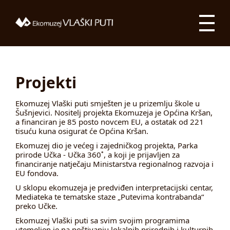
Projekti
Ekomuzej Vlaški puti smješten je u prizemlju škole u
Šušnjevici. Nositelj projekta Ekomuzeja je Općina Kršan,
a financiran je 85 posto novcem EU, a ostatak od 221
tisuću kuna osigurat će Općina Kršan.
Ekomuzej dio je većeg i zajedničkog projekta, Parka
prirode Učka - Učka 360˚, a koji je prijavljen za
financiranje natječaju Ministarstva regionalnog razvoja i
EU fondova.
U sklopu ekomuzeja je predviđen interpretacijski centar,
Mediateka te tematske staze „Putevima kontrabanda“
preko Učke.
Ekomuzej Vlaški puti sa svim svojim programima
utemeljen je na poštivanju lokalnih prirodnih i kulturnih